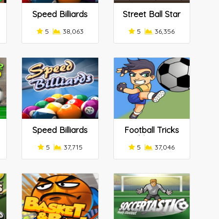
Speed Billiards
Street Ball Star
5
38,063
5
36,356
Speed Billiards
Football Tricks
World Cup 2014
5
37,715
5
37,046