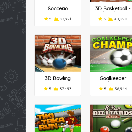
Soccer.io
3D Basketball -
Nothing but Net
5
37,921
5
40,290
3D Bowling
Goalkeeper
Champ
5
37,493
5
36,944