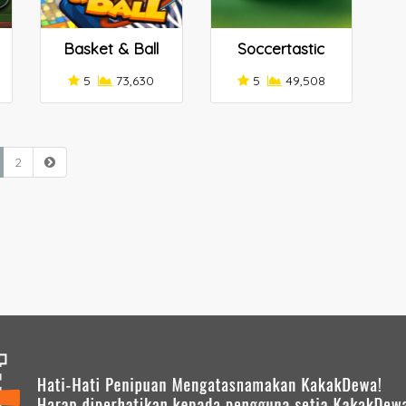
Basket & Ball
Soccertastic
5
73,630
5
49,508
2