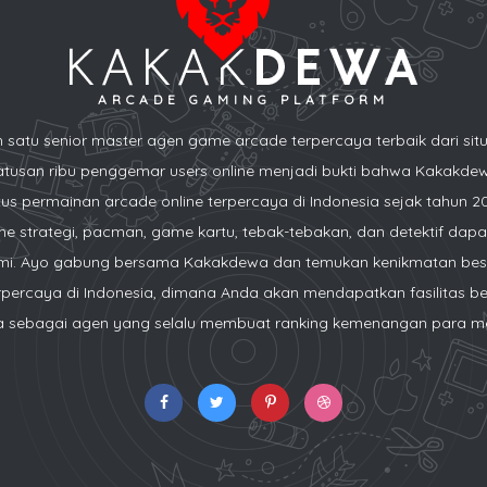
ARCADE GAMING PLATFORM
satu senior master agen game arcade terpercaya terbaik dari situ
ki ratusan ribu penggemar users online menjadi bukti bahwa Kaka
itus permainan arcade online terpercaya di Indonesia sejak tahun
me strategi, pacman, game kartu, tebak-tebakan, dan detektif da
i. Ayo gabung bersama Kakakdewa dan temukan kenikmatan bes
percaya di Indonesia, dimana Anda akan mendapatkan fasilitas b
a sebagai agen yang selalu membuat ranking kemenangan para m