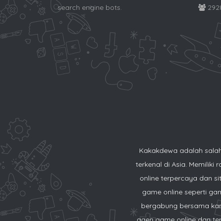
search engine bots.
2928
Kakakdewa adalah salah 
terkenal di Asia. Memili
online terpercaya dan s
game online seperti ga
bergabung bersama kam
agen game online dan ter