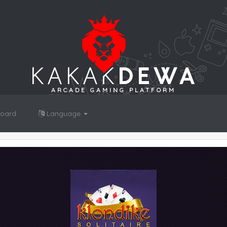
ARCADE GAMING PLATFORM
oard
Language