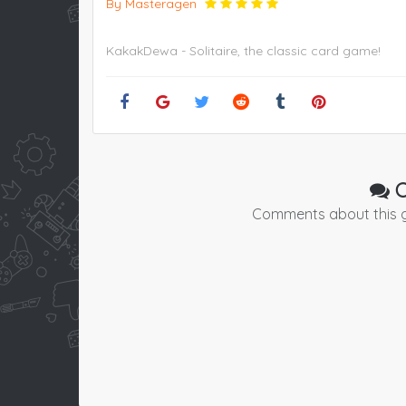
By Masteragen
KakakDewa - Solitaire, the classic card game!
C
Comments about this 