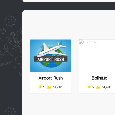
Airport Rush
Ballhit.io
5
34,681
5
34,681