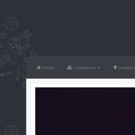
Home
Categories
Leaderb