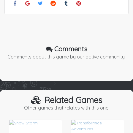
Comments
Comments about this game by our active community!
Related Games
Other games that relates with this one!