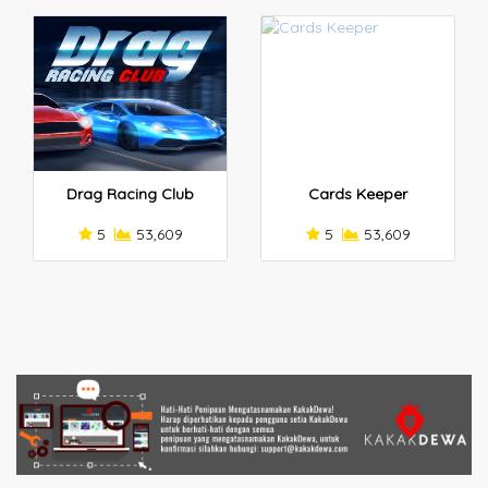
Drag Racing Club
Cards Keeper
5
53,609
5
53,609